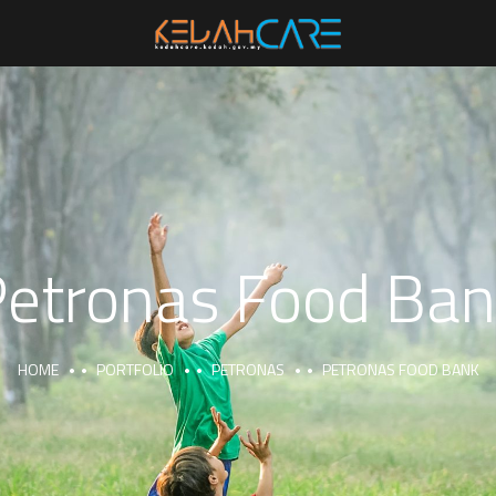
etronas Food Ban
HOME
PORTFOLIO
PETRONAS
PETRONAS FOOD BANK